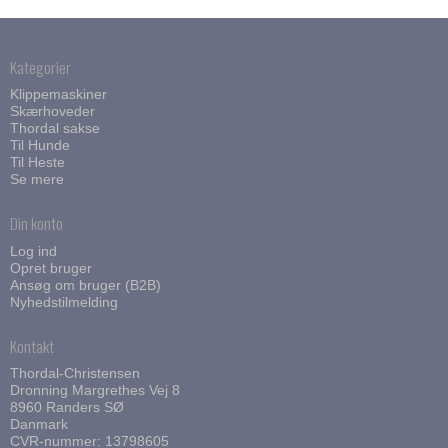
Kategorier
Klippemaskiner
Skærhoveder
Thordal sakse
Til Hunde
Til Heste
Se mere
Din konto
Log ind
Opret bruger
Ansøg om bruger (B2B)
Nyhedstilmelding
Kontakt
Thordal-Christensen
Dronning Margrethes Vej 8
8960 Randers SØ
Danmark
CVR-nummer: 13798605