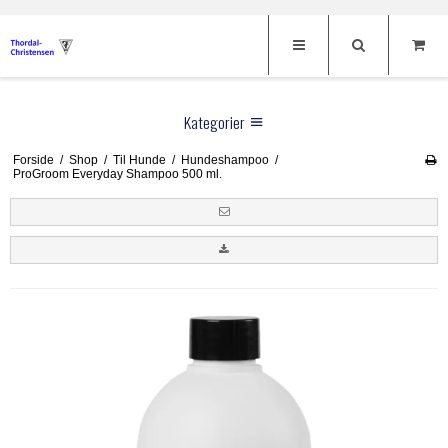
Kategorier
Forside
/
Shop
/
Til Hunde
/
Hundeshampoo
/
Klippemaskiner
ProGroom Everyday Shampoo 500 ml.
Hunde klippemaskiner
Skærhoveder
Heste klippemaskiner
Thordal sakse
Oster
Kreatur klippemaskiner
Andis
Til Hunde
Menneske klippemaskiner
Heiniger
Hundeklippemaskiner
Til Heste
Fåre klippemaskiner
Aesculap
Hundesakse
Klippemaskiner
Frisør
Afstandskamme
Hauptner
Potetrimmer
Oster Børster
Frisørsakse
Brands
Tilbehør til klippemaskiner
DeLaval
Afstandskamme
Negletænger
Restsalg
Aesculap