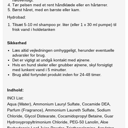
Tør pelsen med et rent håndklæde eller en hårtørrer.
Børst håret, med en børste eller kam.
Hydrobad:
Tilsæt 5-10 ml shampoo pr. liter (eller 1 x 30 ml pumpe) til
frisk vand i holdetanken
Sikkerhed
Læs altid vejledningen omhyggeligt, herunder eventuelle
advarsler for brug.
Det er vigtigt at undgå kontakt med øjnene.
Hvis en hund skeler eller gnubber øjnene, skyl forsigtigt
med lunkent vand i 5 minutter.
Brug altid fortyndet produkt inden for 24-48 timer.
Indhold:
INCI List:
Aqua (Water), Ammonium Lauryl Sulfate, Cocamide DEA,
Parfum (Fragrance), Ammonium Laureth Sulfate, Sodium
Chloride, Glycol Distearate, Cocamidopropyl Betaine, Guar
Hydroxypropyltrimonium Chloride, PEG-50 Lanolin, Aloe
Barbadensis Leaf Juice Powder, Triethanolamine, Acrylates