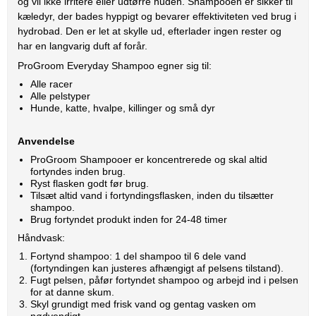
og vil ikke irritere eller udtørre huden. Shampooen er sikker til
kæledyr, der bades hyppigt og bevarer effektiviteten ved brug i
hydrobad. Den er let at skylle ud, efterlader ingen rester og
har en langvarig duft af forår.
ProGroom Everyday Shampoo egner sig til:
Alle racer
Alle pelstyper
Hunde, katte, hvalpe, killinger og små dyr
Anvendelse
ProGroom Shampooer er koncentrerede og skal altid
fortyndes inden brug.
Ryst flasken godt før brug.
Tilsæt altid vand i fortyndingsflasken, inden du tilsætter
shampoo.
Brug fortyndet produkt inden for 24-48 timer
Håndvask:
Fortynd shampoo: 1 del shampoo til 6 dele vand
(fortyndingen kan justeres afhængigt af pelsens tilstand).
Fugt pelsen, påfør fortyndet shampoo og arbejd ind i pelsen
for at danne skum.
Skyl grundigt med frisk vand og gentag vasken om
nødvendigt.