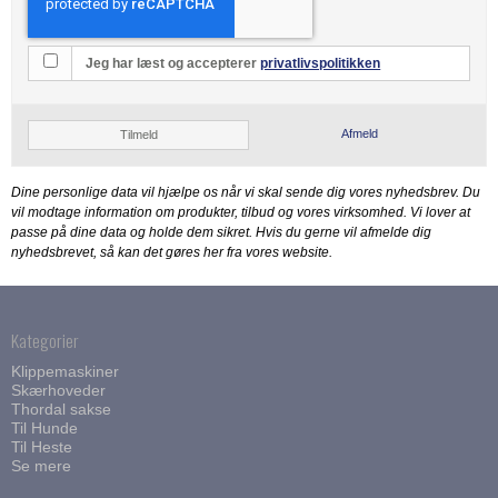
Olie produkter
Horizont
Hundeshampoo
Barber knive
Værksteds service
Andis
Reservedele
Kerbl
Negleklipper
Restsalg sakse
Jeg har læst og accepterer
privatlivspolitikken
DeLaval
Liscop
Kamme & Børster
Hauptner
Lister
Trimmeknive
Afmeld
Tilmeld
Heiniger
Moser
Joewell
Dine personlige data vil hjælpe os når vi skal sende dig vores nyhedsbrev. Du
Smeto
vil modtage information om produkter, tilbud og vores virksomhed. Vi lover at
Kerbl
passe på dine data og holde dem sikret. Hvis du gerne vil afmelde dig
Wahl
nyhedsbrevet, så kan det gøres her fra vores website.
Liscop
Wella
Lister
Clipster
Kategorier
Moser
Klippemaskiner
Oster
Skærhoveder
Thordal sakse
ProGroom
Til Hunde
Til Heste
Se mere
Smeto