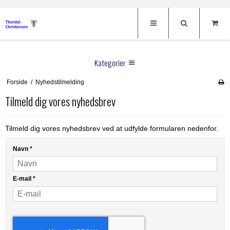
Kategorier
Forside
/
Nyhedstilmelding
Klippemaskiner
Tilmeld dig vores nyhedsbrev
Hunde klippemaskiner
Skærhoveder
Heste klippemaskiner
Thordal sakse
Oster
Tilmeld dig vores nyhedsbrev ved at udfylde formularen nedenfor.
Kreatur klippemaskiner
Andis
Til Hunde
Navn
*
Menneske klippemaskiner
Heiniger
Hundeklippemaskiner
Til Heste
Fåre klippemaskiner
Aesculap
E-mail
*
Hundesakse
Klippemaskiner
Frisør
Afstandskamme
Hauptner
Potetrimmer
Oster Børster
Frisørsakse
Brands
Tilbehør til klippemaskiner
DeLaval
Afstandskamme
Negletænger
Restsalg
Aesculap