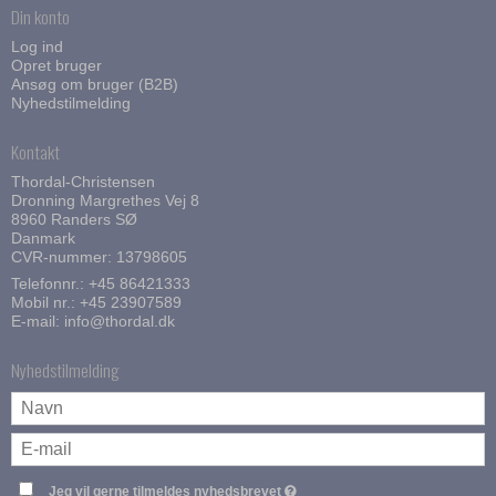
Thordal
Din konto
Log ind
Wahl
Opret bruger
Ansøg om bruger (B2B)
Wella
Nyhedstilmelding
Kontakt
Thordal-Christensen
Dronning Margrethes Vej 8
8960 Randers SØ
Danmark
CVR-nummer: 13798605
Telefonnr.:
+45 86421333
Mobil nr.:
+45 23907589
E-mail
:
info@thordal.dk
Nyhedstilmelding
Jeg vil gerne tilmeldes nyhedsbrevet