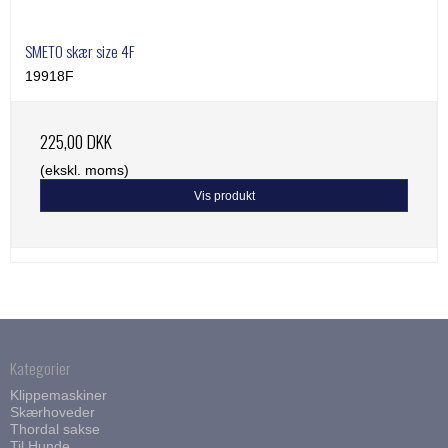
SMETO skær size 4F
19918F
225,00 DKK
(ekskl. moms)
Vis produkt
Kategorier
Klippemaskiner
Skærhoveder
Thordal sakse
Til Hunde