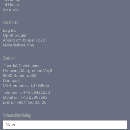
Til Heste
Se mere
Din konto
Log ind
Opret bruger
Ansøg om bruger (B2B)
Nyhedstilmelding
Kontakt
Thordal-Christensen
Dronning Margrethes Vej 8
8960 Randers SØ
Danmark
CVR-nummer: 13798605
Telefonnr.:
+45 86421333
Mobil nr.:
+45 23907589
E-mail
:
info@thordal.dk
Nyhedstilmelding