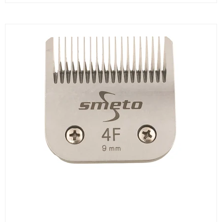
Thordal
Wahl
Wella