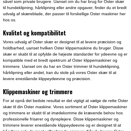
såvel som private brugere. Uanset om du har brug for Oster skær
til hundeklipning, hårklipning eller andre opgaver, finder du et bredt
udvalg af skæreblade, der passer til forskellige Oster maskiner her
hos os.
Kvalitet og kompatibilitet
Vores udvalg af Oster skær er designet til at levere præcision og
holdbarhed, uanset hvilken Oster klippemaskine du bruger. Disse
skær er skabt til at opfylde de højeste standarder for ydeevne og er
kompatible med et bredt spektrum af Oster klippemaskiner og
trimmere. Uanset om du har en Oster trimmer til hundeklipning,
hårklipning eller andet, kan du stole på vores Oster skær til at
levere enestående klippeydeevne og præcision.
Klippemaskiner og trimmere
For at opnå det bedste resultat er det vigtigt at vælge de rette Oster
skær til din Oster maskine. Vores sortiment af Oster klippemaskiner
og trimmere er skabt til at imødekomme de krævende behov hos
professionelle frisører og dyreplejere. Disse klippemaskiner og
trimmere leverer enestående klippeydeevne og er designet til at