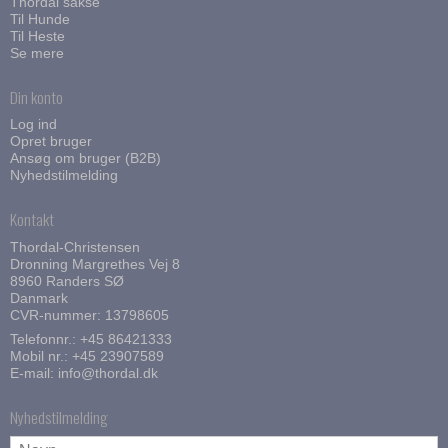
Thordal sakse
Til Hunde
Til Heste
Se mere
Din konto
Log ind
Opret bruger
Ansøg om bruger (B2B)
Nyhedstilmelding
Kontakt
Thordal-Christensen
Dronning Margrethes Vej 8
8960 Randers SØ
Danmark
CVR-nummer: 13798605
Telefonnr.:
+45 86421333
Mobil nr.:
+45 23907589
E-mail
:
info@thordal.dk
Nyhedstilmelding