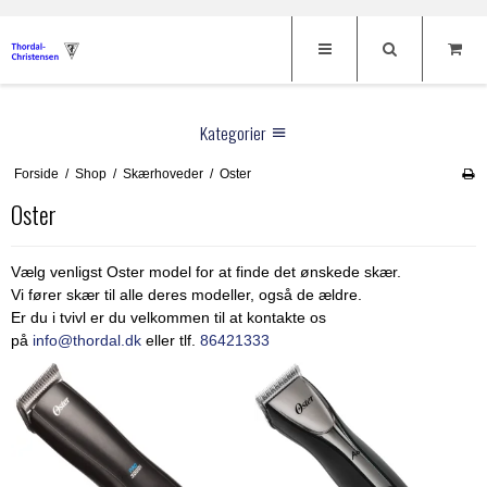
Kategorier
Forside
/
Shop
/
Skærhoveder
/
Oster
Klippemaskiner
Oster
Hunde klippemaskiner
Skærhoveder
Heste klippemaskiner
Thordal sakse
Oster
Vælg venligst Oster model for at finde det ønskede skær.
Vi fører skær til alle deres modeller, også de ældre.
Kreatur klippemaskiner
Andis
Til Hunde
Er du i tvivl er du velkommen til at kontakte os
Menneske klippemaskiner
Heiniger
på
info@thordal.dk
eller tlf.
86421333
Hundeklippemaskiner
Til Heste
Fåre klippemaskiner
Aesculap
Hundesakse
Klippemaskiner
Frisør
Afstandskamme
Hauptner
Potetrimmer
Oster Børster
Frisørsakse
Brands
Tilbehør til klippemaskiner
DeLaval
Afstandskamme
Negletænger
Restsalg
Aesculap