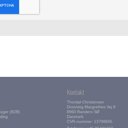
mme & Børster
Kerbl
Wahl
immeknive
Liscop
Wella
Kontakt
Thordal-Christensen
r
Dronning Margrethes Vej 8
uger (B2B)
8960 Randers SØ
ding
Danmark
CVR-nummer: 13798605