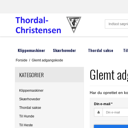
Klippemaskiner
Skærhoveder
Thordal sakse
Ti
Forside
/
Glemt adgangskode
Hunde klippemaskiner
Oster
Reservedele
Liscop
Hu
Glemt a
KATEGORIER
Heste klippemaskiner
Andis
Lister
H
Kreatur klippemaskiner
Heiniger
Moser
P
Klippemaskiner
Har du oprettet en k
Menneske klippemaskiner
Aesculap
Smeto
A
Skærhoveder
Din e-mail
*
Fåre klippemaskiner
Hauptner
Wahl
H
Thordal sakse
Til Hunde
Afstandskamme
DeLaval
Wella
Ne
Til Heste