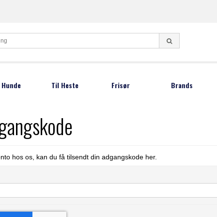
l Hunde
Til Heste
Frisør
Brands
ndeklippemaskiner
Klippemaskiner
Frisørsakse
Aesculap
Lister
dgangskode
Oster Børster
Negletænger
undesakse
Andis
Moser
Barber knive
otetrimmer
DeLaval
Oster
Restsalg sakse
onto hos os, kan du få tilsendt din adgangskode her.
fstandskamme
Hauptner
ProGroo
undeshampoo
Heiniger
Smeto
gleklipper
Joewell
Thordal