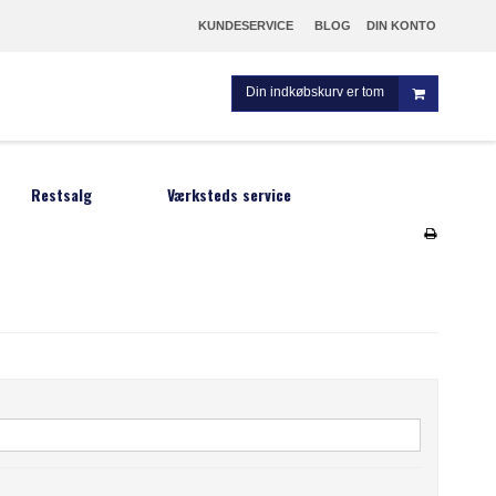
KUNDESERVICE
BLOG
DIN KONTO
Din indkøbskurv er tom
Restsalg
Værksteds service
m