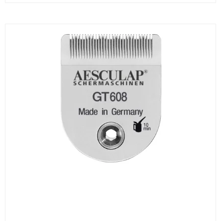
Thordal
Wahl
Wella