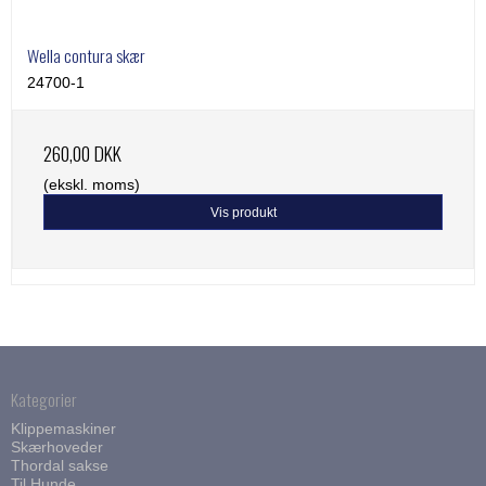
Wella contura skær
24700-1
260,00 DKK
(ekskl. moms)
Vis produkt
Kategorier
Klippemaskiner
Skærhoveder
Thordal sakse
Til Hunde