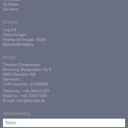
Til Heste
Se mere
Din konto
Log ind
Opret bruger
Ansøg om bruger (B2B)
Nyhedstilmelding
Kontakt
Thordal-Christensen
Dronning Margrethes Vej 8
8960 Randers SØ
Danmark
CVR-nummer: 13798605
Telefonnr.:
+45 86421333
Mobil nr.:
+45 23907589
E-mail
:
info@thordal.dk
Nyhedstilmelding