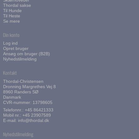
Thordal sakse
Til Hunde
Til Heste
Se mere
Din konto
Log ind
Opret bruger
Ansøg om bruger (B2B)
Nyhedstilmelding
Kontakt
Thordal-Christensen
Dronning Margrethes Vej 8
8960 Randers SØ
Danmark
CVR-nummer: 13798605
Telefonnr.:
+45 86421333
Mobil nr.:
+45 23907589
E-mail
:
info@thordal.dk
Nyhedstilmelding