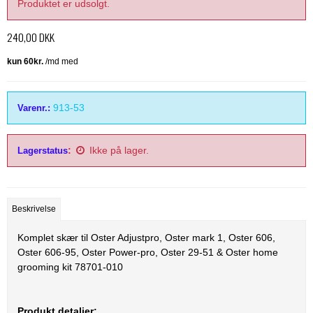
Produktet er udsolgt.
Thordal
Wahl
240,00 DKK
Wella
913-53
Varenr.:
:
Ikke på lager.
Lagerstatus
Beskrivelse
Komplet skær til Oster Adjustpro, Oster mark 1, Oster 606,
Oster 606-95, Oster Power-pro, Oster 29-51 & Oster home
grooming kit 78701-010
Produkt detaljer: