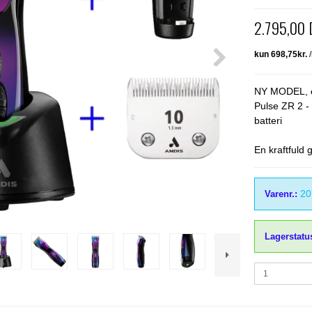
mme & Børster
Kerbl
Wahl
2.795,00
immeknive
Liscop
Wella
NY MODEL, ef
Pulse ZR 2 -
batteri
En kraftfuld 
20
Varenr.:
Lagerstatu