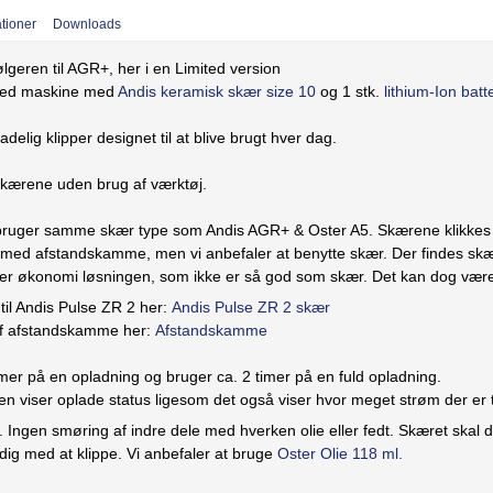
ationer
Downloads
geren til AGR+, her i en Limited version
peed maskine med
Andis keramisk skær size 10
og 1 stk.
lithium-Ion batte
adelig klipper designet til at blive brugt hver dag.
 skærene uden brug af værktøj.
bruger samme skær type som Andis AGR+ & Oster A5. Skærene klikkes 
 med afstandskamme, men vi anbefaler at benytte skær. Der findes skær
r økonomi løsningen, som ikke er så god som skær. Det kan dog være
 til Andis Pulse ZR 2 her:
Andis Pulse ZR 2 skær
af afstandskamme her:
Afstandskamme
timer på en opladning og bruger ca. 2 timer på en fuld opladning.
n viser oplade status ligesom det også viser hvor meget strøm der er 
. Ingen smøring af indre dele med hverken olie eller fedt. Skæret skal d
dig med at klippe. Vi anbefaler at bruge
Oster Olie 118 ml.