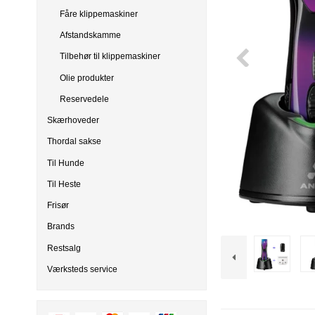
Tilbehør til klippemaskiner
Horizont
Clipster
Ka
Fåre klippemaskiner
Olie produkter
Kerbl
Tr
Afstandskamme
Tilbehør til klippemaskiner
Olie produkter
Reservedele
Skærhoveder
Thordal sakse
Til Hunde
Til Heste
Frisør
Brands
Restsalg
Værksteds service