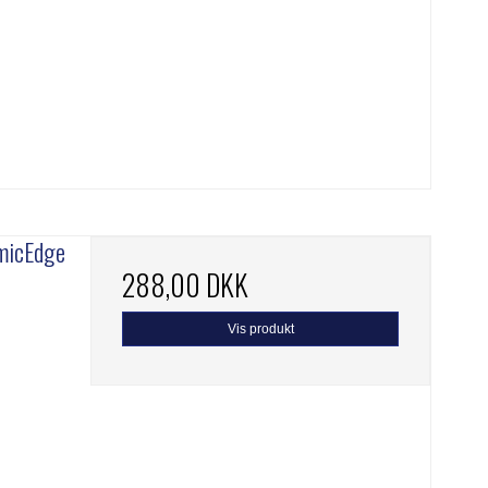
micEdge
288,00 DKK
Vis produkt