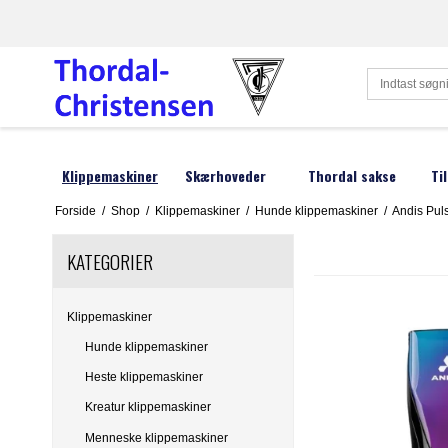
Klippemaskiner
Skærhoveder
Thordal sakse
Ti
Forside
/
Shop
/
Klippemaskiner
/
Hunde klippemaskiner
/
Andis Puls
Hunde klippemaskiner
Oster
Reservedele
Liscop
Hu
KATEGORIER
Heste klippemaskiner
Andis
Lister
H
Kreatur klippemaskiner
Heiniger
Moser
P
Klippemaskiner
Menneske klippemaskiner
Aesculap
Smeto
A
Hunde klippemaskiner
Fåre klippemaskiner
Hauptner
Wahl
H
Heste klippemaskiner
Kreatur klippemaskiner
Afstandskamme
DeLaval
Wella
Ne
Menneske klippemaskiner