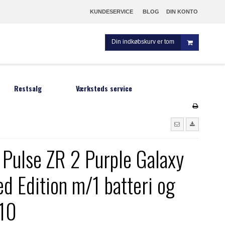
KUNDESERVICE
BLOG
DIN KONTO
Din indkøbskurv er tom
Restsalg
Værksteds service
 Pulse ZR 2 Purple Galaxy
m
ed Edition m/1 batteri og
 10