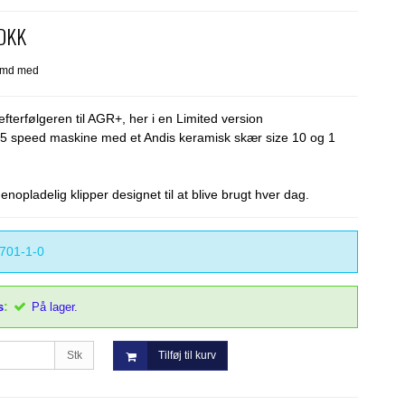
 DKK
terfølgeren til AGR+, her i en Limited version
 5 speed maskine med et Andis keramisk skær size 10 og 1
genopladelig klipper designet til at blive brugt hver dag.
701-1-0
:
s
På lager.
Stk
Tilføj til kurv