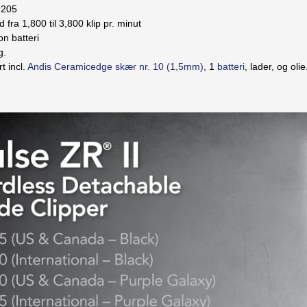
9205
 fra 1,800 til 3,800 klip pr. minut
Ion batteri
g.
rt incl.
Andis Ceramicedge skær nr. 10 (1,5mm)
, 1
batteri
, lader, og olie