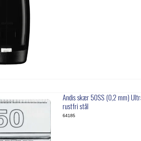
Andis skær 50SS (0,2 mm) Ult
rustfri stål
64185