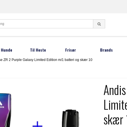
l Hunde
Til Heste
Frisør
Brands
e ZR 2 Purple Galaxy Limited Edition m/1 batteri og skær 10
ndeklippemaskiner
Klippemaskiner
Frisørsakse
Aesculap
Lister
Oster Børster
Negletænger
undesakse
Andis
Moser
Barber knive
Andis
otetrimmer
DeLaval
Oster
Restsalg sakse
fstandskamme
Hauptner
ProGroo
Limit
undeshampoo
Heiniger
Smeto
skær
gleklipper
Joewell
Thordal