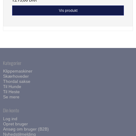
Vis produkt
Kategorier
Klippemaskiner
Skærhoveder
Thordal sakse
Til Hunde
Til Heste
Se mere
Din konto
Log ind
Opret bruger
Ansøg om bruger (B2B)
Nyhedstilmelding