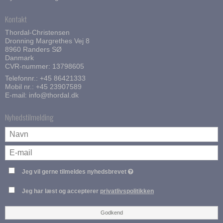
Kontakt
Thordal-Christensen
Dronning Margrethes Vej 8
8960 Randers SØ
Danmark
CVR-nummer: 13798605
Telefonnr.:
+45 86421333
Mobil nr.:
+45 23907589
E-mail
:
info@thordal.dk
Nyhedstilmelding
Jeg vil gerne tilmeldes nyhedsbrevet
Jeg har læst og accepterer
privatlivspolitikken
Godkend