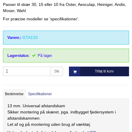
Thordal
Passer til skær 30, 15 eller 10 fra Oster, Aesculap, Heiniger, Andis,
Moser, Wahl
Wahl
For præcise modeller se 'specifikationer'.
Wella
GTA133
Varenr.:
:
Lagerstatus
På lager.
Stk
Tilføj til kurv
Beskrivelse
Specifikationer
13 mm. Universal afstandskam
Sikker montering på skæret, pga. indbygget fjedersystem i
afstandskammen.
Let af og på montering uden brug af værktøj.