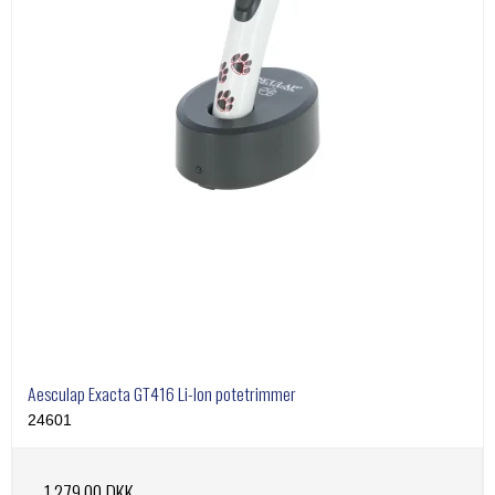
Aesculap Exacta GT416 Li-Ion potetrimmer
24601
1.279,00 DKK