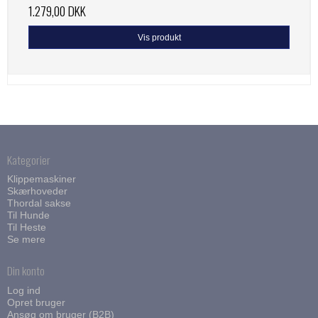
1.279,00 DKK
Vis produkt
Kategorier
Klippemaskiner
Skærhoveder
Thordal sakse
Til Hunde
Til Heste
Se mere
Din konto
Log ind
Opret bruger
Ansøg om bruger (B2B)