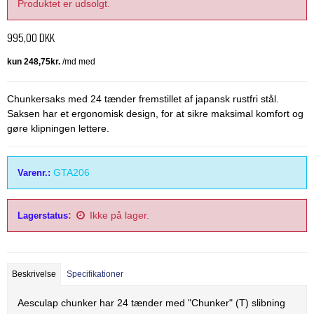
Produktet er udsolgt.
Thordal
Wahl
995,00 DKK
Wella
Chunkersaks med 24 tænder fremstillet af japansk rustfri stål.
Saksen har et ergonomisk design, for at sikre maksimal komfort og
gøre klipningen lettere.
GTA206
Varenr.:
:
Ikke på lager.
Lagerstatus
Beskrivelse
Specifikationer
Aesculap chunker har 24 tænder med "Chunker" (T) slibning