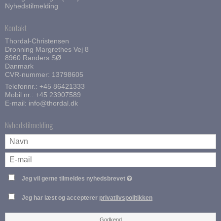
Nyhedstilmelding
Kontakt
Thordal-Christensen
Dronning Margrethes Vej 8
8960 Randers SØ
Danmark
CVR-nummer: 13798605
Telefonnr.:
+45 86421333
Mobil nr.:
+45 23907589
E-mail
:
info@thordal.dk
Nyhedstilmelding
Jeg vil gerne tilmeldes nyhedsbrevet
Jeg har læst og accepterer
privatlivspolitikken
Godkend