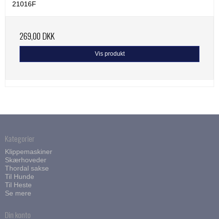
21016F
269,00 DKK
Vis produkt
Kategorier
Klippemaskiner
Skærhoveder
Thordal sakse
Til Hunde
Til Heste
Se mere
Din konto