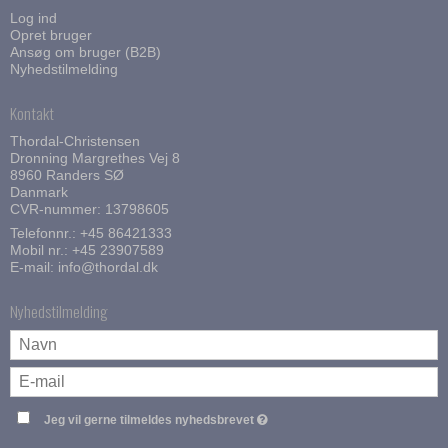
Log ind
Opret bruger
Ansøg om bruger (B2B)
Nyhedstilmelding
Kontakt
Thordal-Christensen
Dronning Margrethes Vej 8
8960 Randers SØ
Danmark
CVR-nummer: 13798605
Telefonnr.:
+45 86421333
Mobil nr.:
+45 23907589
E-mail
:
info@thordal.dk
Nyhedstilmelding
Jeg vil gerne tilmeldes nyhedsbrevet