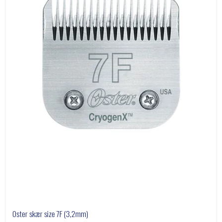
Oster skær size 7F (3,2mm)