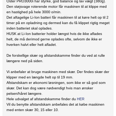
Oster PRO3000i har styrke, god balance og lav vægt (380g).
Den støjsvage roterende motor får maskinen til at klippe med
en hastighed på hele 3000 o/min.
Det aftagelige Li-Ion batteri får maskinen til at køre helt op til 2
timer på en opladning og dermed kan du få klippet rigtig meget
inden batteriet skal oplades.
HUSK at Li-Ion batterier holder længst hvis de ikke aflades
helt, de må derimod gerne oplades ofte, selvom de ikke er
hverken halvt eller helt afladet.
De forskellige skær og afstandskamme finder du ved at rulle
længere ned på siden.
Vi anbefaler at bruge maskinen med skær. Der findes skær der
klipper med en længde helt op til 19 mm.
Afstandskam er økonomi løsningen, som ikke er så god som
skær. Det kan dog være nødvendigt hvis man ønsker
pelsen/håret længere.
Hele udvalget af afstandskamme finder du
HER
Vil du benytte afstandskam anbefales det at købe maskinen
med enten skær 30, 15 eller 10.