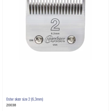
Oster skær size 2 (6,3mm)
20038