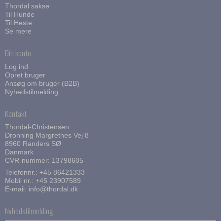
Thordal sakse
Til Hunde
Til Heste
Se mere
Din konto
Log ind
Opret bruger
Ansøg om bruger (B2B)
Nyhedstilmelding
Kontakt
Thordal-Christensen
Dronning Margrethes Vej 8
8960 Randers SØ
Danmark
CVR-nummer: 13798605
Telefonnr.:
+45 86421333
Mobil nr.:
+45 23907589
E-mail
:
info@thordal.dk
Nyhedstilmelding