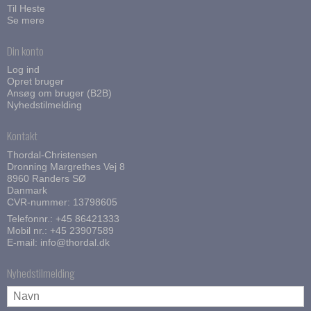
Til Heste
Se mere
Din konto
Log ind
Opret bruger
Ansøg om bruger (B2B)
Nyhedstilmelding
Kontakt
Thordal-Christensen
Dronning Margrethes Vej 8
8960 Randers SØ
Danmark
CVR-nummer: 13798605
Telefonnr.:
+45 86421333
Mobil nr.:
+45 23907589
E-mail
:
info@thordal.dk
Nyhedstilmelding