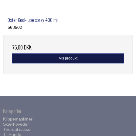
Oster Kool-lube spray 400 ml.
568502
75,00 DKK
Vis produkt
Kategorier
Klippemaskiner
Skærhoveder
Thordal sakse
Til Hunde