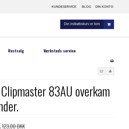
KUNDESERVICE
BLOG
DIN KONTO
Din indkøbskurv er tom
Restsalg
Værksteds service
 Clipmaster 83AU overkam
m
nder.
K
123,00 DKK