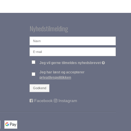
Nyhedstilmelding
Jeg vil gerne tilmeldes nyhedsbrevet
Jeg har læst og accepterer
privatlivspolitikken
Godkend
Facebook
Instagram