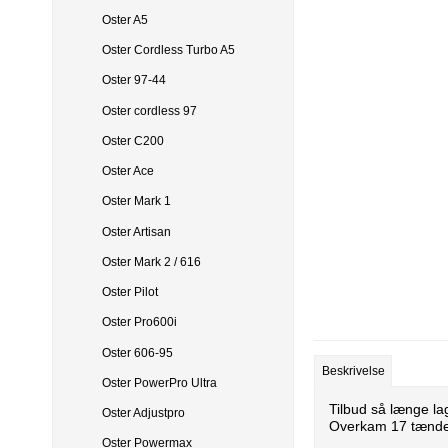
Tilbehør til klippemaskiner
Horizont
Clipster
Ka
Oster A5
Olie produkter
Kerbl
Tr
Oster Cordless Turbo A5
Oster 97-44
Oster cordless 97
Oster C200
Oster Ace
Oster Mark 1
Oster Artisan
Oster Mark 2 / 616
Oster Pilot
Oster Pro600i
Oster 606-95
Beskrivelse
Oster PowerPro Ultra
Tilbud så længe l
Oster Adjustpro
Overkam 17 tænde
Oster Powermax