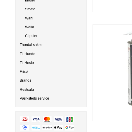
Moser
Smeto
Wahl
Wella
Clipster
Thordal sakse
Til Hunde
Til Heste
Frisør
Brands
Restsalg
Værksteds service