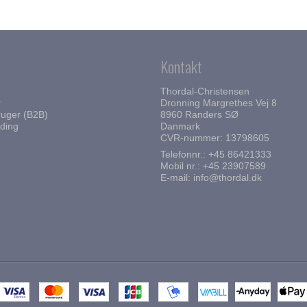
Kontakt
Thordal-Christensen
r
Dronning Margrethes Vej 8
uger (B2B)
8960 Randers SØ
ding
Danmark
CVR-nummer: 13798605
Telefonnr.:
+45 86421333
Mobil nr.:
+45 23907589
E-mail
:
info@thordal.dk