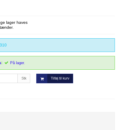
nge lager haves
tænder.
310
:
s
På lager.
Stk
Tilføj til kurv