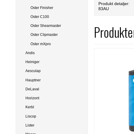
Produkt detaljer:
Oster Finisher
83AU
Oster C100
Produkter
Oster Shearmaster
Oster Clipmaster
Oster mXpro
Andis
Heiniger
Aesculap
Hauptner
DeLaval
Horizont
Kerbl
Liscop
Lister