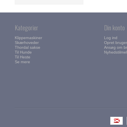
Kategorier
Din konto
Klippemaskiner
Log ind
Skærhoveder
Opret bruge
Thordal sakse
Ansøg om br
Til Hunde
Nyhedstilmel
Til Heste
Se mere