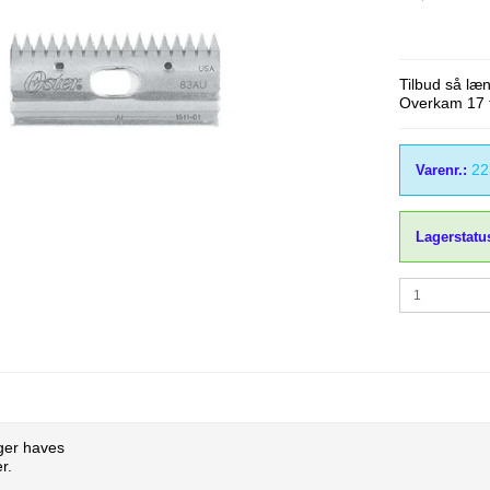
mme & Børster
Kerbl
Wahl
immeknive
Liscop
Wella
Tilbud så læ
Overkam 17 
22
Varenr.:
Lagerstatu
ager haves
r.