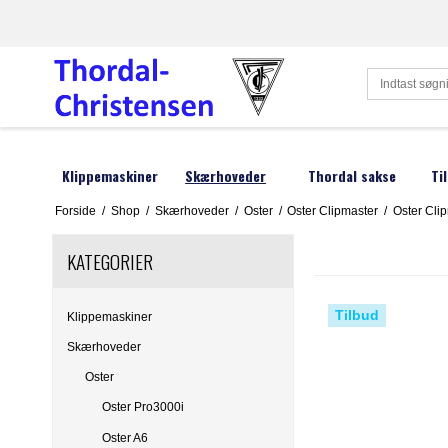
Klippemaskiner
Skærhoveder
Thordal sakse
Ti
Forside
/
Shop
/
Skærhoveder
/
Oster
/
Oster Clipmaster
/
Oster Cli
Hunde klippemaskiner
Oster
Reservedele
Liscop
Hu
KATEGORIER
Heste klippemaskiner
Andis
Lister
H
Kreatur klippemaskiner
Heiniger
Moser
P
Tilbud
Klippemaskiner
Menneske klippemaskiner
Aesculap
Smeto
A
Skærhoveder
Fåre klippemaskiner
Hauptner
Wahl
H
Oster
Oster Pro3000i
Afstandskamme
DeLaval
Wella
Ne
Oster A6