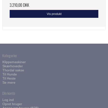
3.210,00 DKK
Vis produkt
Kategorier
Klippemaskiner
Skærhoveder
Thordal sakse
Til Hunde
Til Heste
Se mere
Din konto
Log ind
Opret bruger
Ansøg om bruger (B2B)