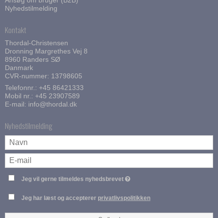
Nyhedstilmelding
Kontakt
Thordal-Christensen
Dronning Margrethes Vej 8
8960 Randers SØ
Danmark
CVR-nummer: 13798605
Telefonnr.:
+45 86421333
Mobil nr.:
+45 23907589
E-mail
:
info@thordal.dk
Nyhedstilmelding
Jeg vil gerne tilmeldes nyhedsbrevet
Jeg har læst og accepterer
privatlivspolitikken