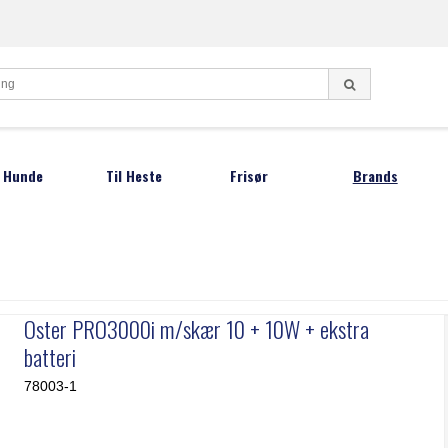
l Hunde
Til Heste
Frisør
Brands
ndeklippemaskiner
Klippemaskiner
Frisørsakse
Aesculap
Lister
Oster Børster
Negletænger
undesakse
Andis
Moser
Barber knive
otetrimmer
DeLaval
Oster
Oster PRO3000i m/skær 10 + 10W + ekstra
Restsalg sakse
fstandskamme
Hauptner
ProGroo
batteri
undeshampoo
Heiniger
Smeto
78003-1
gleklipper
Joewell
Thordal