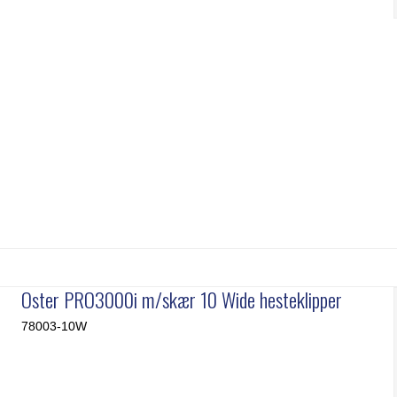
mme & Børster
Kerbl
Wahl
immeknive
Liscop
Wella
Oster PRO3000i m/skær 10 Wide hesteklipper
78003-10W