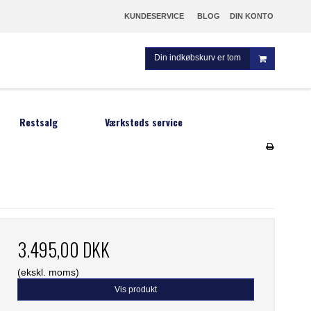
KUNDESERVICE
BLOG
DIN KONTO
Din indkøbskurv er tom
Restsalg
Værksteds service
m
3.495,00 DKK
(ekskl. moms)
Vis produkt