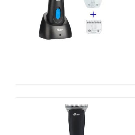
Tilbehør til klippemaskiner
Horizont
Clipster
Ka
Olie produkter
Kerbl
Tr