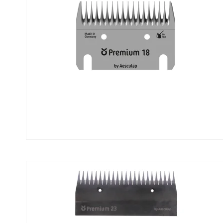
Tilbehør til klippemaskiner
Horizont
Clipster
Ka
Olie produkter
Kerbl
Tr