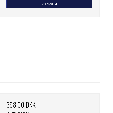
Vis produkt
398,00 DKK
(ekskl. moms)