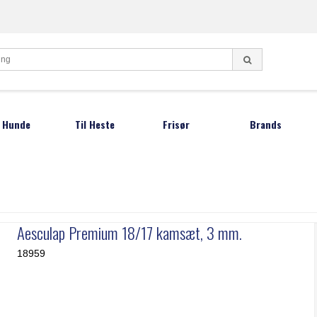
l Hunde
Til Heste
Frisør
Brands
ndeklippemaskiner
Klippemaskiner
Frisørsakse
Aesculap
Lister
Oster Børster
Negletænger
undesakse
Andis
Moser
Barber knive
otetrimmer
DeLaval
Oster
Aesculap Premium 18/17 kamsæt, 3 mm.
Restsalg sakse
fstandskamme
Hauptner
ProGroo
18959
undeshampoo
Heiniger
Smeto
gleklipper
Joewell
Thordal