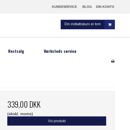
KUNDESERVICE
BLOG
DIN KONTO
Din indkøbskurv er tom
Restsalg
Værksteds service
m
339,00 DKK
(ekskl. moms)
Vis produkt