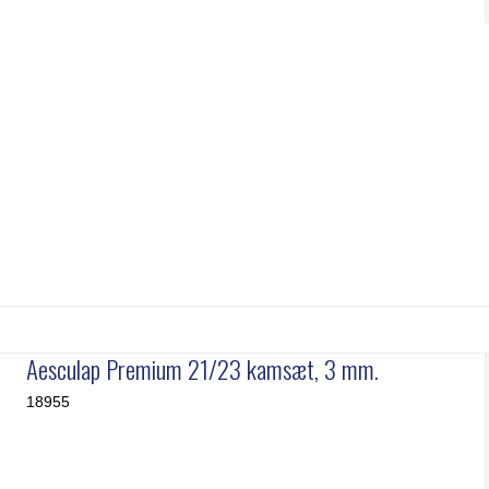
mme & Børster
Kerbl
Wahl
immeknive
Liscop
Wella
Aesculap Premium 21/23 kamsæt, 3 mm.
18955