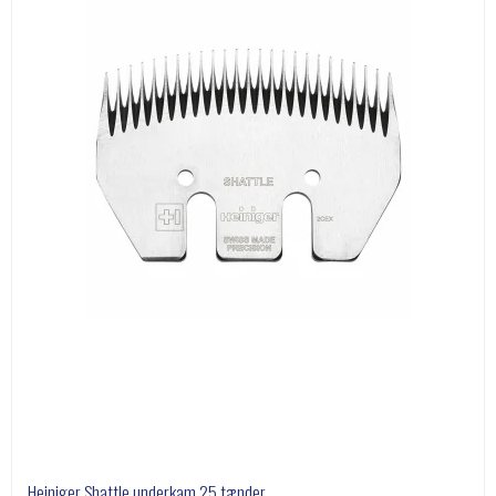
Heiniger Shattle underkam 25 tænder