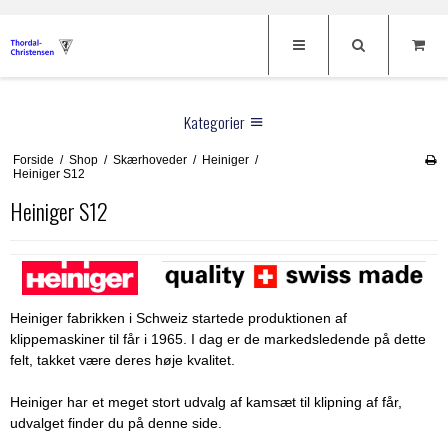
Kategorier
Forside
/
Shop
/
Skærhoveder
/
Heiniger
/
Klippemaskiner
Heiniger S12
Hunde klippemaskiner
Skærhoveder
Heiniger S12
Heste klippemaskiner
Thordal sakse
Oster
Kreatur klippemaskiner
Andis
Til Hunde
Menneske klippemaskiner
Heiniger
Hundeklippemaskiner
Til Heste
Heiniger fabrikken i Schweiz startede produktionen af
klippemaskiner til får i 1965. I dag er de markedsledende på dette
Fåre klippemaskiner
Aesculap
Hundesakse
Klippemaskiner
Frisør
felt, takket være deres høje kvalitet.
Afstandskamme
Hauptner
Potetrimmer
Oster Børster
Frisørsakse
Brands
Heiniger har et meget stort udvalg af kamsæt til klipning af får,
Tilbehør til klippemaskiner
DeLaval
udvalget finder du på denne side.
Afstandskamme
Negletænger
Restsalg
Aesculap