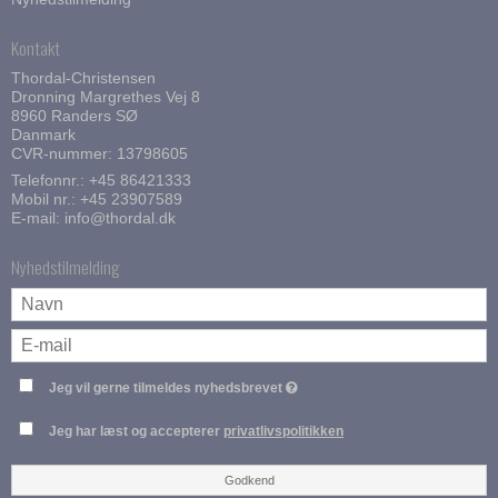
Kontakt
Thordal-Christensen
Dronning Margrethes Vej 8
8960 Randers SØ
Danmark
CVR-nummer: 13798605
Telefonnr.:
+45 86421333
Mobil nr.:
+45 23907589
E-mail
:
info@thordal.dk
Nyhedstilmelding
Jeg vil gerne tilmeldes nyhedsbrevet
Jeg har læst og accepterer
privatlivspolitikken
Godkend