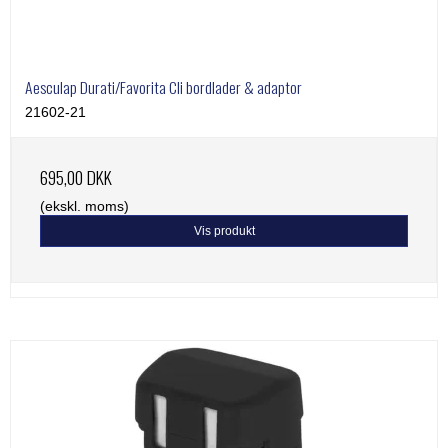
Thordal
Wahl
Wella
Aesculap Durati/Favorita Cli bordlader & adaptor
21602-21
695,00 DKK
(ekskl. moms)
Vis produkt