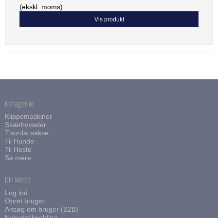
(ekskl. moms)
Vis produkt
Kategorier
Klippemaskiner
Skærhoveder
Thordal sakse
Til Hunde
Til Heste
Se mere
Din konto
Log ind
Opret bruger
Ansøg om bruger (B2B)
Nyhedstilmelding